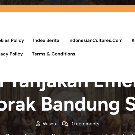
kies Policy
Index Berita
IndonesianCultures.Com
K
vacy Policy
Terms & Conditions
Posted On 17 April 2022
i Tanjakan Eme
orak Bandung 
Wisnu
0 comments