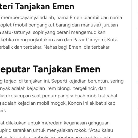
steri Tanjakan Emen
ng mempercayainya adalah, nama Emen diambil dari nama
plet (mobil pengangkut barang dan manusia) jurusan
 satu-satunya sopir yang berani mengemudikan
 ketika mengangkut ikan asin dari Pasar Ciroyom, Kota
alik dan terbakar. Nahas bagi Emen, dia terbakar
Seputar Tanjakan Emen
terjadi di tanjakan ini. Seperti kejadian beruntun, sering
anyak adalah kejadian rem blong, tergelincir, dan
dian kesurupan saat penumpang sebuah mobil istirahat
g adalah kejadian mobil mogok. Konon ini akibat sikap
ris
apat dilakukan untuk meredam keganasan gangguan
upir disarankan untuk menyalakan rokok. “Atau kalau
lan. Ini adalah simbolisasi pemberian rokok kepada