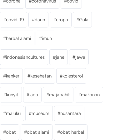
corona
coronavirus
covid
covid-19
daun
eropa
Gula
herbal alami
imun
indonesiancultures
jahe
jawa
kanker
kesehatan
kolesterol
kunyit
lada
majapahit
makanan
maluku
museum
nusantara
obat
obat alami
obat herbal