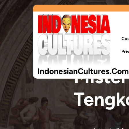
Coo
Pri
Mister
IndonesianCultures.Com
Tengk