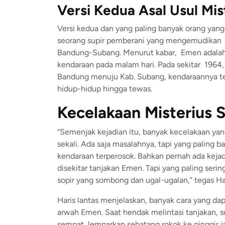
Versi Kedua Asal Usul Mi
Versi kedua dan yang paling banyak orang ya
seorang supir pemberani yang mengemudikan o
Bandung-Subang. Menurut kabar, Emen adalah
kendaraan pada malam hari. Pada sekitar 1964,
Bandung menuju Kab. Subang, kendaraannya terb
hidup-hidup hingga tewas.
Kecelakaan Misterius 
“Semenjak kejadian itu, banyak kecelakaan yang 
sekali. Ada saja masalahnya, tapi yang paling b
kendaraan terperosok. Bahkan pernah ada keja
disekitar tanjakan Emen. Tapi yang paling serin
sopir yang sombong dan ugal-ugalan,” tegas Ha
Haris lantas menjelaskan, banyak cara yang d
arwah Emen. Saat hendak melintasi tanjakan, s
sempat, lemparkan sebatang rokok ke pinggir ja