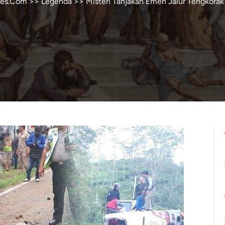
res.Com
>>
Legenda
>> Misteri Tanjakan Emen Jalur Tengkora