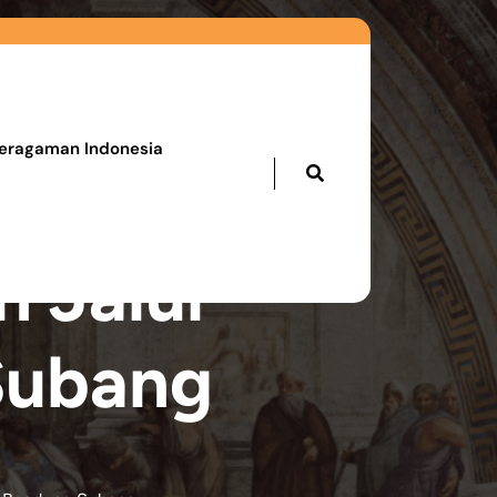
eragaman Indonesia
n Jalur
Subang