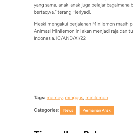
yang sama, anak-anak juga belajar bagaimana be
bertaqwa,” terang Heriyadi.
Meski mengakui perjalanan Minilemon masih pa
Animasi Minilemon ini akan menjadi raja dan tu
Indonesia. IC/AND/XI/22
Tags:
memey
,
minggus
,
minilemon
Categories:
News
Permainan Anak