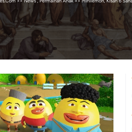
res.Com
>>
News
,
Permainan Anak
>> Minilemon, Kisah 6 Sah