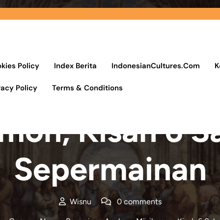
kies Policy
Index Berita
IndonesianCultures.Com
K
vacy Policy
Terms & Conditions
Posted On 23 Oktober 2022
emon, Kisah 6 S
Sepermainan
Wisnu
0 comments