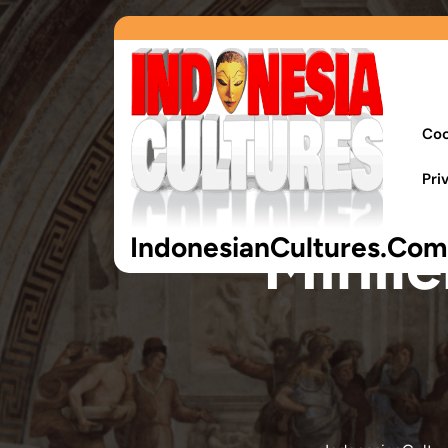
Coo
Pri
Minil
IndonesianCultures.Com