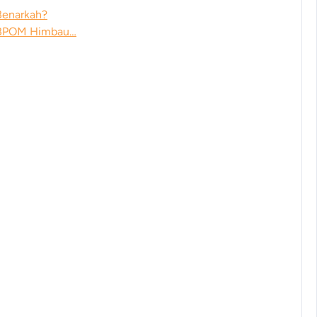
Benarkah?
n BPOM Himbau…