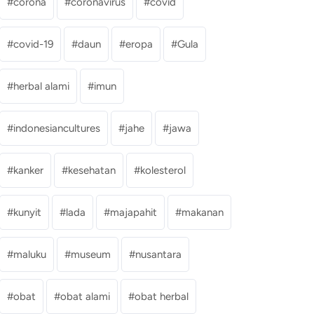
corona
coronavirus
covid
covid-19
daun
eropa
Gula
herbal alami
imun
indonesiancultures
jahe
jawa
kanker
kesehatan
kolesterol
kunyit
lada
majapahit
makanan
maluku
museum
nusantara
obat
obat alami
obat herbal