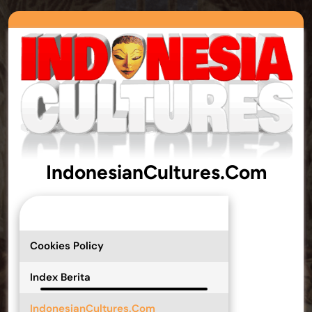
IndonesianCu
IndonesianCultures.Com
ltures.Com
Cookies Policy
Index Berita
IndonesianCultures.Com
>> IndonesianCultures.Com
IndonesianCultures.Com