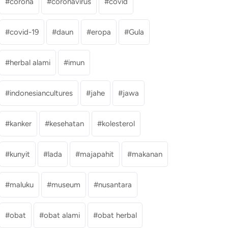
corona
coronavirus
covid
covid-19
daun
eropa
Gula
herbal alami
imun
indonesiancultures
jahe
jawa
kanker
kesehatan
kolesterol
kunyit
lada
majapahit
makanan
maluku
museum
nusantara
obat
obat alami
obat herbal