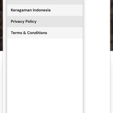
Keragaman Indonesia
Privacy Policy
Terms & Conditions