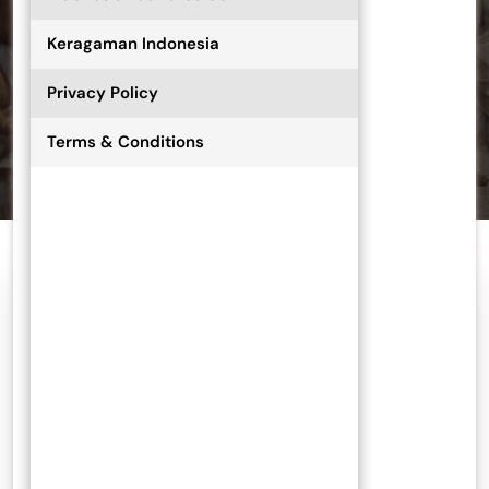
Keragaman Indonesia
Privacy Policy
Terms & Conditions