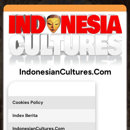
Kategori:
IndonesianCultures.Com
Mistis
Cookies Policy
Index Berita
IndonesianCultures.Com
>>
Mistis
IndonesianCultures.Com