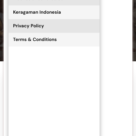
Keragaman Indonesia
Privacy Policy
Terms & Conditions