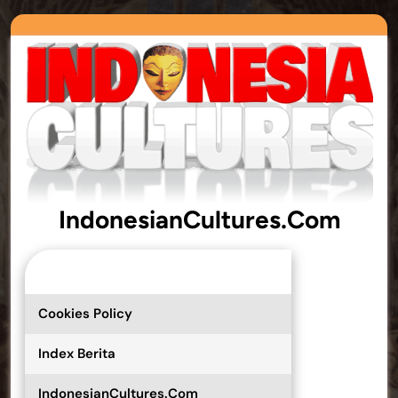
Bulan:
Juni
IndonesianCultures.Com
2022
Cookies Policy
Index Berita
IndonesianCultures.Com
>>
IndonesianCultures.Com