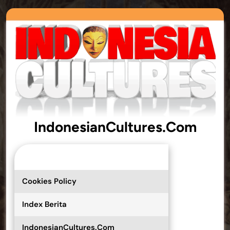
Kayu Manis,
Saat
Pedagang
IndonesianCultures.Com
Arab Kibuli
Eropa Hingga
Cookies Policy
Index Berita
IndonesianCultures.Com