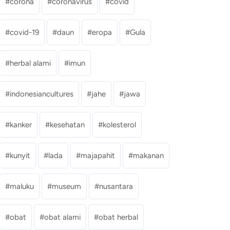
corona
coronavirus
covid
covid-19
daun
eropa
Gula
herbal alami
imun
indonesiancultures
jahe
jawa
kanker
kesehatan
kolesterol
kunyit
lada
majapahit
makanan
maluku
museum
nusantara
obat
obat alami
obat herbal