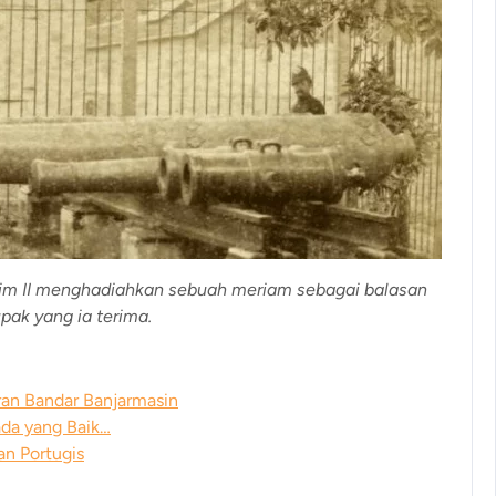
lim II menghadiahkan sebuah meriam sebagai balasan
pak yang ia terima.
an Bandar Banjarmasin
da yang Baik…
an Portugis