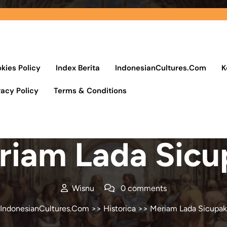
kies Policy
Index Berita
IndonesianCultures.Com
K
vacy Policy
Terms & Conditions
Posted On 3 Agustus 2021
riam Lada Sicu
Wisnu
0 comments
IndonesianCultures.Com
>>
Historica
>> Meriam Lada Sicupak