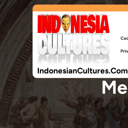
Coo
Pri
IndonesianCultures.Com
Me