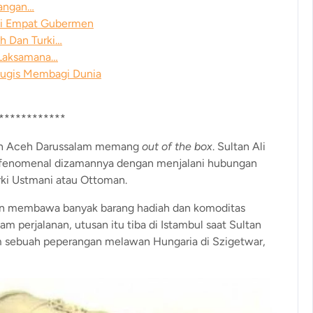
uangan…
adi Empat Gubermen
h Dan Turki…
 Laksamana…
rtugis Membagi Dunia
************
aan Aceh Darussalam memang
out of the box
. Sultan Ali
 fenomenal dizamannya dengan menjalani hubungan
urki Ustmani atau Ottoman.
gan membawa banyak barang hadiah dan komoditas
m perjalanan, utusan itu tiba di Istambul saat Sultan
sebuah peperangan melawan Hungaria di Szigetwar,