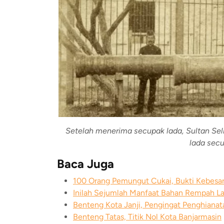
Setelah menerima secupak lada, Sultan Se
lada secu
Baca Juga
100 Orang Pemungut Cukai, Bukti Kebesar
Inilah Sejumlah Manfaat Bahan Rempah La
Benteng Kota Janji, Pengingat Penghianat
Benteng Tatas, Titik Nol Kota Banjarmasin