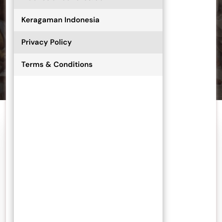
Keragaman Indonesia
Privacy Policy
Terms & Conditions