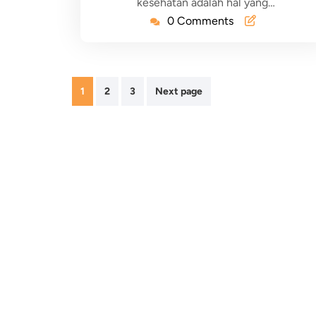
kesehatan adalah hal yang…
0 Comments
1
2
3
Next page