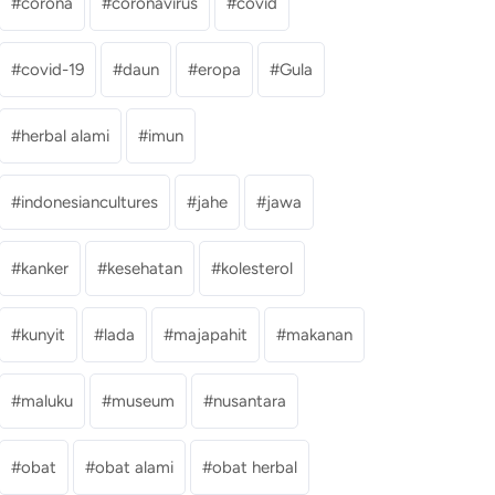
corona
coronavirus
covid
covid-19
daun
eropa
Gula
herbal alami
imun
indonesiancultures
jahe
jawa
kanker
kesehatan
kolesterol
kunyit
lada
majapahit
makanan
maluku
museum
nusantara
obat
obat alami
obat herbal