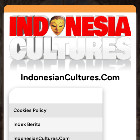
IndonesianCultures.Com
Tag:
air terjun
Cookies Policy
IndonesianCultures.Com
>>
Index Berita
IndonesianCultures.Com