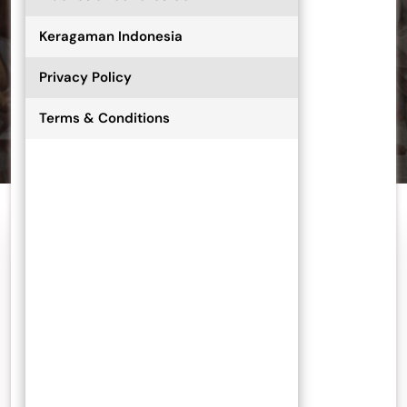
Keragaman Indonesia
Privacy Policy
Terms & Conditions