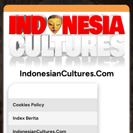
Tag:
ampel.
IndonesianCultures.Com
ampeldenta
Cookies Policy
Index Berita
IndonesianCultures.Com
>>
IndonesianCultures.Com