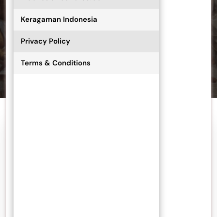
Keragaman Indonesia
Privacy Policy
Terms & Conditions