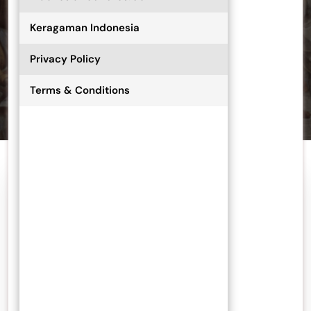
Keragaman Indonesia
Privacy Policy
Terms & Conditions