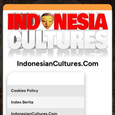
IndonesianCultures.Com
Tag:
tikus
Cookies Policy
IndonesianCultures.Com
>>
Index Berita
IndonesianCultures.Com