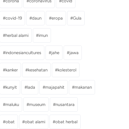
corona
coronavirus
covid
covid-19
daun
eropa
Gula
herbal alami
imun
indonesiancultures
jahe
jawa
kanker
kesehatan
kolesterol
kunyit
lada
majapahit
makanan
maluku
museum
nusantara
obat
obat alami
obat herbal