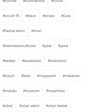
corona
coronavirus
covid
covid-19
daun
eropa
Gula
herbal alami
imun
indonesiancultures
jahe
jawa
kanker
kesehatan
kolesterol
kunyit
lada
majapahit
makanan
maluku
museum
nusantara
obat
obat alami
obat herbal