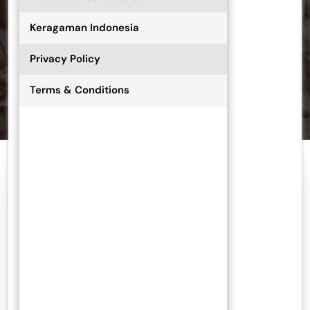
IndonesianCultures.Com
>>
Keragaman Indonesia
Privacy Policy
Terms & Conditions