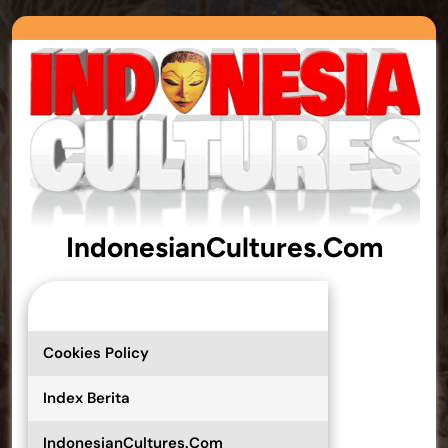
Hari:
26
IndonesianCultures.Com
November
Cookies Policy
2021
Index Berita
IndonesianCultures.Com