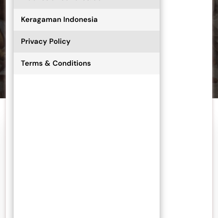
Keragaman Indonesia
Privacy Policy
Terms & Conditions