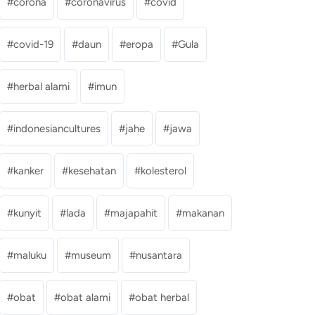
corona
coronavirus
covid
covid-19
daun
eropa
Gula
herbal alami
imun
indonesiancultures
jahe
jawa
kanker
kesehatan
kolesterol
kunyit
lada
majapahit
makanan
maluku
museum
nusantara
obat
obat alami
obat herbal