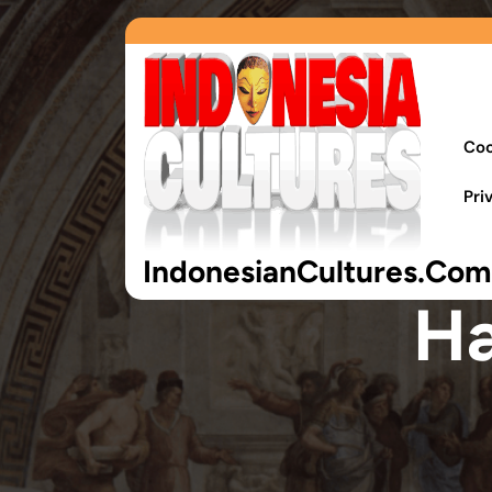
Coo
Pri
IndonesianCultures.Com
Ha