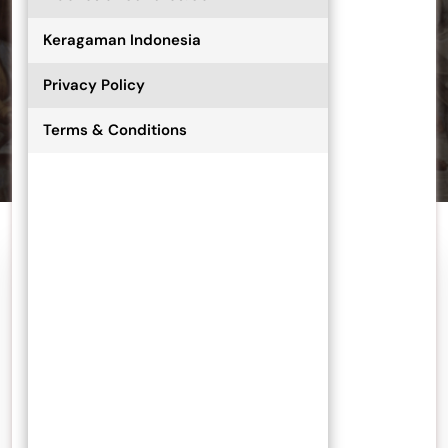
Keragaman Indonesia
Privacy Policy
Terms & Conditions