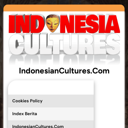
Hari:
30 Juni
IndonesianCultures.Com
2022
Cookies Policy
Index Berita
IndonesianCultures.Com
>>
IndonesianCultures.Com