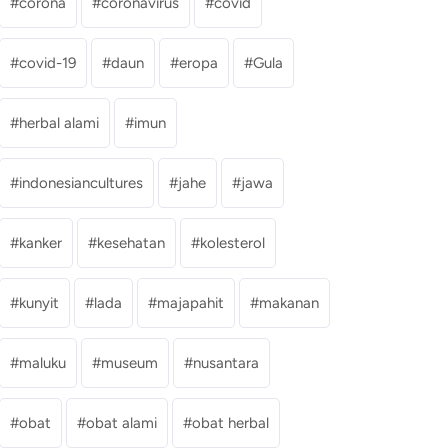
corona
coronavirus
covid
covid-19
daun
eropa
Gula
herbal alami
imun
indonesiancultures
jahe
jawa
kanker
kesehatan
kolesterol
kunyit
lada
majapahit
makanan
maluku
museum
nusantara
obat
obat alami
obat herbal