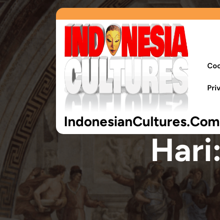
Coo
Pri
IndonesianCultures.Com
Hari