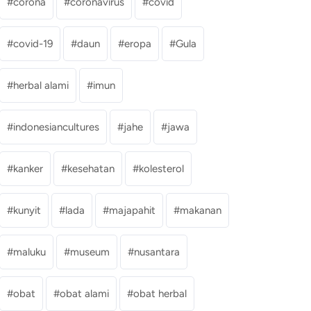
corona
coronavirus
covid
covid-19
daun
eropa
Gula
herbal alami
imun
indonesiancultures
jahe
jawa
kanker
kesehatan
kolesterol
kunyit
lada
majapahit
makanan
maluku
museum
nusantara
obat
obat alami
obat herbal