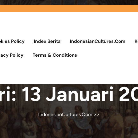
kies Policy
Index Berita
IndonesianCultures.Com
K
vacy Policy
Terms & Conditions
ri:
13 Januari 2
IndonesianCultures.Com
>>