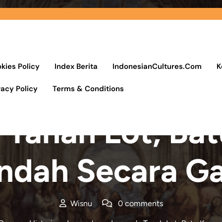
kies Policy
Index Berita
IndonesianCultures.Com
K
vacy Policy
Terms & Conditions
Posted On 9 April 2023
Tanah Lot, Ba
ndah Secara G
Wisnu
0 comments