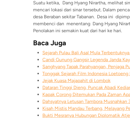
Suatu ketika, Dang Hyang Nirartha, melihat sin
mencari lokasi dari sinar tersebut. Dalam penc
desa Beraban sekitar Tabanan. Desa ini dipimp
membenci dan menentang Dang Hyang Nirartha 
Penolakan ini semakin kuat dari hari ke hari.
Baca Juga
Sejarah Pulau Bali Asal Mula Terbentukny
Candi Gunung Gangsir Legenda Janda Kay
Sanghyang Tapak Parahyangan, Penjaga P
Tonggak Sejarah Film Indonesia Loetoeng
Jejak Kuasa Majapahit di Lombok
Dataran Tinggi Dieng, Puncak Abadi Kedi
Kapak Corong Ditemukan Pada Zaman Apa 
Dahsyatnya Letusan Tambora Musnahkan 3
Kisah Mistis Mandau Terbang, Melayang P
Bukti Mesranya Hubungan Diplomatik Atje