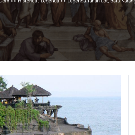
.Com
>>
Historica
,
Legenda
>> Legenda Tanah Lot, Batu Karan