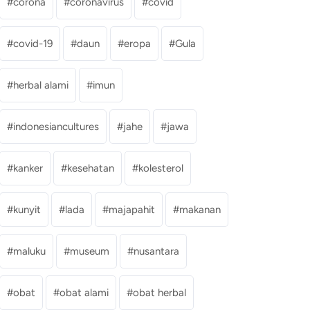
corona
coronavirus
covid
covid-19
daun
eropa
Gula
herbal alami
imun
indonesiancultures
jahe
jawa
kanker
kesehatan
kolesterol
kunyit
lada
majapahit
makanan
maluku
museum
nusantara
obat
obat alami
obat herbal