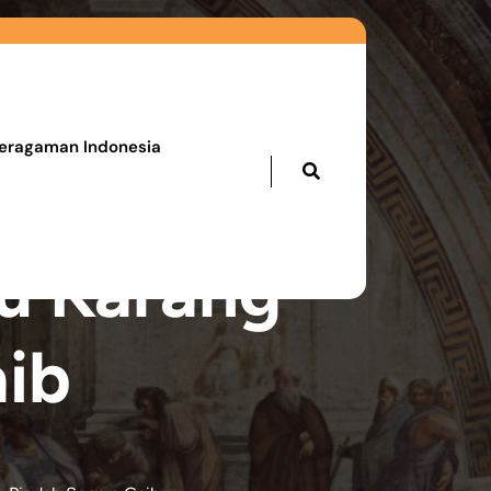
eragaman Indonesia
tu Karang
aib