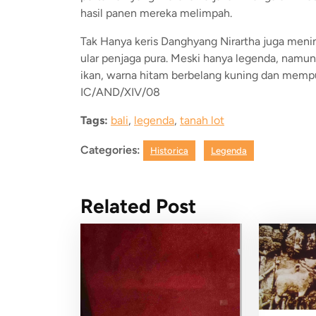
hasil panen mereka melimpah.
Tak Hanya keris Danghyang Nirartha juga men
ular penjaga pura. Meski hanya legenda, namun 
ikan, warna hitam berbelang kuning dan mempuny
IC/AND/XIV/08
Tags:
bali
,
legenda
,
tanah lot
Categories:
Historica
Legenda
Related Post