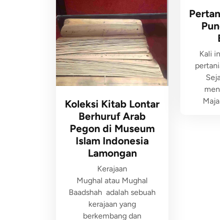
Pertan
Pun
Kali in
pertani
Sej
menc
Maja
Koleksi Kitab Lontar
Berhuruf Arab
Pegon di Museum
Islam Indonesia
Lamongan
Kerajaan
Mughal atau Mughal
Baadshah adalah sebuah
kerajaan yang
berkembang dan