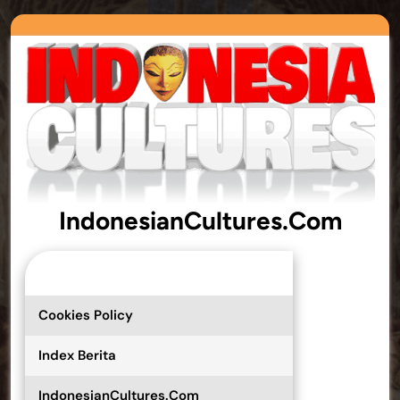
IndonesianCultures.Com
Tag:
akar
Cookies Policy
IndonesianCultures.Com
>>
Index Berita
IndonesianCultures.Com