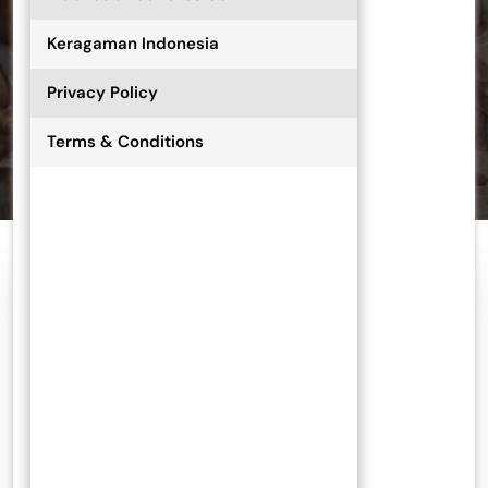
Keragaman Indonesia
Privacy Policy
Terms & Conditions