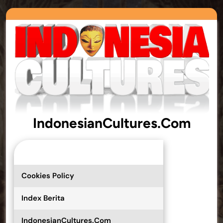
IndonesianCultures.Com
Tag:
Latin
Cookies Policy
IndonesianCultures.Com
>>
Index Berita
IndonesianCultures.Com