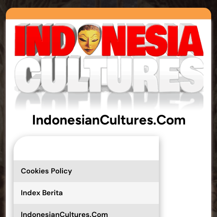
Tag:
watu
IndonesianCultures.Com
gong
Cookies Policy
Index Berita
IndonesianCultures.Com
>>
IndonesianCultures.Com