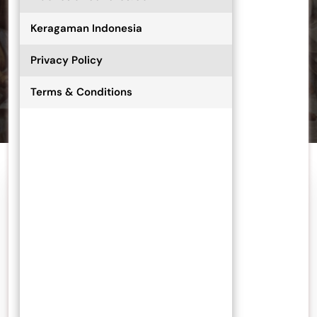
Keragaman Indonesia
Privacy Policy
Terms & Conditions