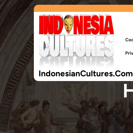
Coo
Pri
IndonesianCultures.Com
H