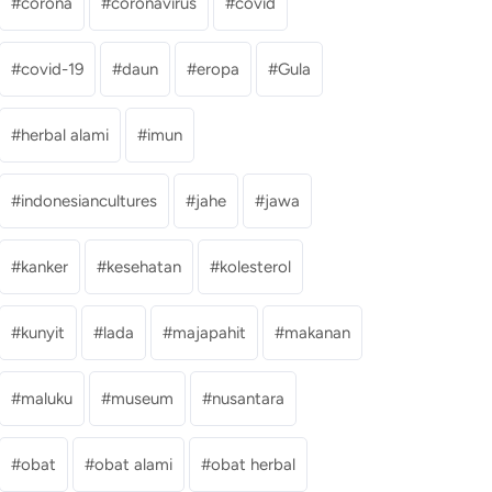
corona
coronavirus
covid
covid-19
daun
eropa
Gula
herbal alami
imun
indonesiancultures
jahe
jawa
kanker
kesehatan
kolesterol
kunyit
lada
majapahit
makanan
maluku
museum
nusantara
obat
obat alami
obat herbal