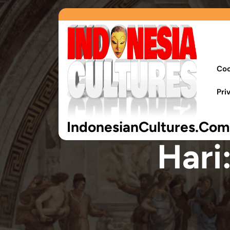
Coo
Pri
IndonesianCultures.Com
Hari