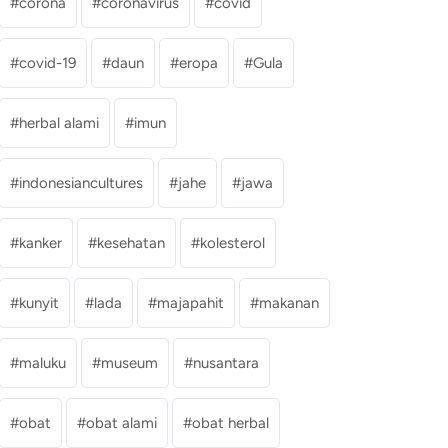
corona
coronavirus
covid
covid-19
daun
eropa
Gula
herbal alami
imun
indonesiancultures
jahe
jawa
kanker
kesehatan
kolesterol
kunyit
lada
majapahit
makanan
maluku
museum
nusantara
obat
obat alami
obat herbal