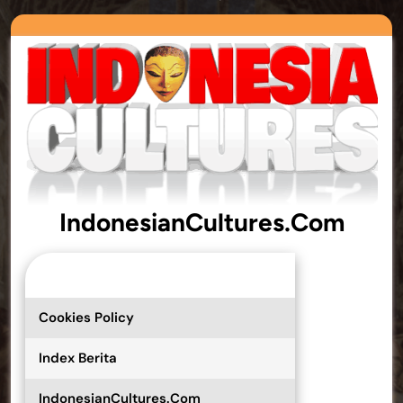
“Een
eereschuld”
Ketika
IndonesianCultures.Com
Belanda
Membayar
Cookies Policy
Index Berita
IndonesianCultures.Com