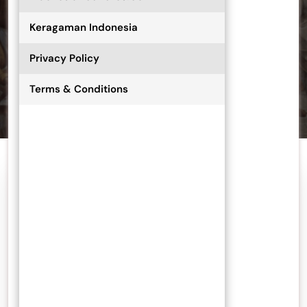
IndonesianCultures.Com
>>
Keragaman Indonesia
Privacy Policy
Terms & Conditions