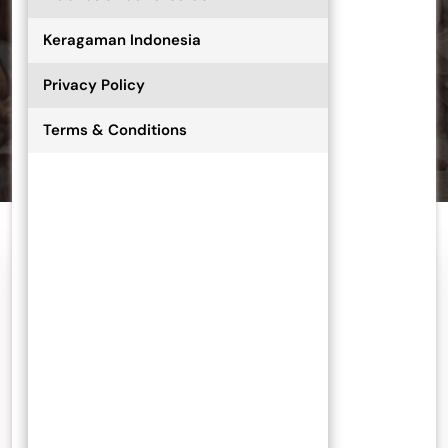
Keragaman Indonesia
Privacy Policy
Terms & Conditions