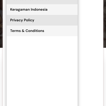
Keragaman Indonesia
Privacy Policy
Terms & Conditions