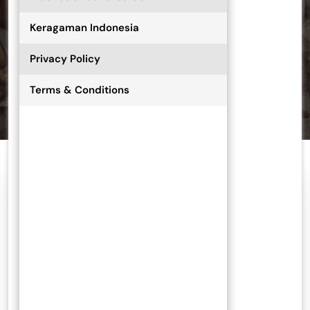
Keragaman Indonesia
Privacy Policy
Terms & Conditions