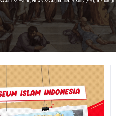
es.Com
>>
Event
,
News
>> Augmented Reality (AR), Teknologi 