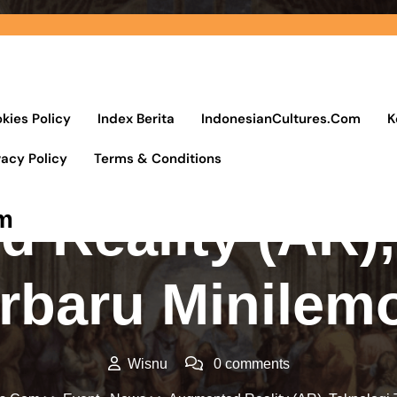
kies Policy
Index Berita
IndonesianCultures.Com
K
vacy Policy
Terms & Conditions
Posted On 22 Oktober 2022
 Reality (AR),
m
rbaru Minilem
Wisnu
0 comments