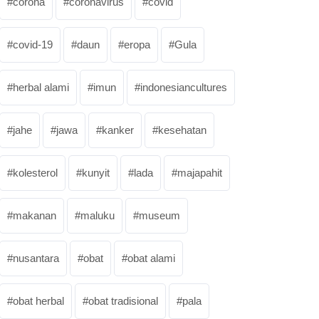
corona
coronavirus
covid
covid-19
daun
eropa
Gula
herbal alami
imun
indonesiancultures
jahe
jawa
kanker
kesehatan
kolesterol
kunyit
lada
majapahit
makanan
maluku
museum
nusantara
obat
obat alami
obat herbal
obat tradisional
pala