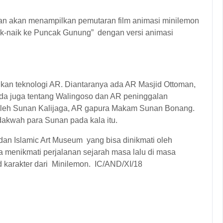
can akan menampilkan pemutaran film animasi minilemon
ik-naik ke Puncak Gunung” dengan versi animasi
an teknologi AR. Diantaranya ada AR Masjid Ottoman,
 Ada juga tentang Walingoso dan AR peninggalan
is oleh Sunan Kalijaga, AR gapura Makam Sunan Bonang.
kwah para Sunan pada kala itu.
 dan Islamic Art Museum yang bisa dinikmati oleh
sa menikmati perjalanan sejarah masa lalu di masa
d karakter dari Minilemon. IC/AND/XI/18