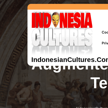
Coo
Pri
Augmented
IndonesianCultures.Co
Te