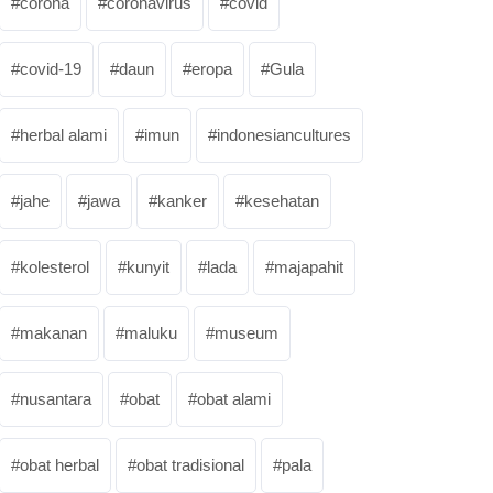
corona
coronavirus
covid
covid-19
daun
eropa
Gula
herbal alami
imun
indonesiancultures
jahe
jawa
kanker
kesehatan
kolesterol
kunyit
lada
majapahit
makanan
maluku
museum
nusantara
obat
obat alami
obat herbal
obat tradisional
pala