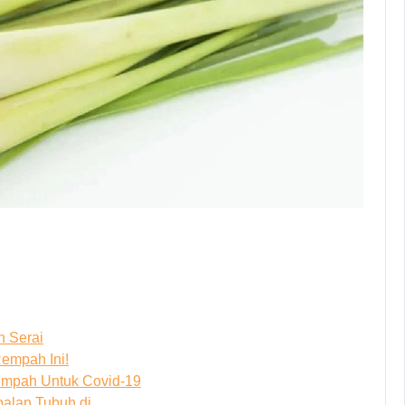
n Serai
empah Ini!
empah Untuk Covid-19
balan Tubuh di…