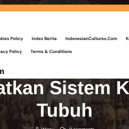
kies Policy
Index Berita
IndonesianCultures.Com
K
Posted On 16 Oktober 2021
vacy Policy
Terms & Conditions
ungan Serai 
m
tkan Sistem 
Tubuh