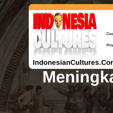
Coo
Pri
Kand
IndonesianCultures.Co
Meningka