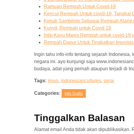
Ramuan Rempah Untuk Covid-19
Kencur Rempah Untuk covid-19, Tangkal
Kenali Sambiloto Sebagai Rempah Alami A
Kunyit, Rempah untuk Covid 19
Intip Kayu Manis Rempah untuk covid-19 
Rempah Dapur Untuk Tingkatkan Imunita
Ingin tahu info-info tentang sejarah Indonesia
negara ini. ayo kunjungi saja www.indonesianc
budaya, adat yang pernah ataupun terjadi di I
Tags:
imun
,
indonesiancultures
,
serai
Categories:
Info Grafis
Tinggalkan Balasan
Alamat email Anda tidak akan dipublikasikan.
R