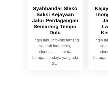
Syahbandar Sleko
Keja
Saksi Kejayaan
Inon
Jalur Perdagangan
J
Semarang Tempo
L
Dulu
Ke
Ingin tahu info-info tentang
Ingin tah
sejarah Indonesia,
seja
indonesia culture dan
indon
beragam budaya yang ada
beragam
di…