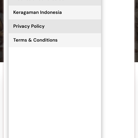
Keragaman Indonesia
Privacy Policy
Terms & Conditions