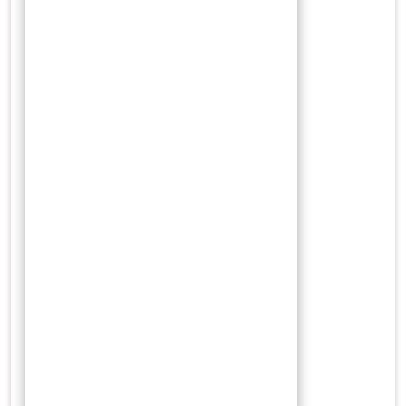
April 2022
Maret 2022
Februari 2022
Januari 2022
Desember 2021
November 2021
Oktober 2021
September 2021