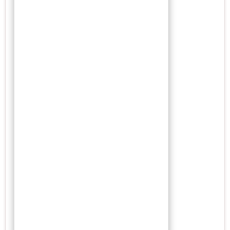
September 2023
Agustus 2023
Juli 2023
Juni 2023
Mei 2023
April 2023
Maret 2023
Februari 2023