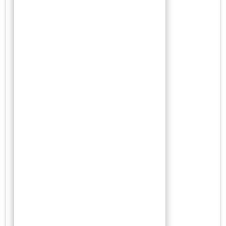
Januari 2023
Desember 2022
November 2022
Oktober 2022
Juli 2022
Juni 2022
Mei 2022