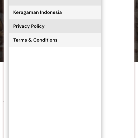
Wisnu
0 comments
Keragaman Indonesia
IndonesianCultures.Com
>>
News
>> Try benefits
Privacy Policy
personalized for players VIP
Terms & Conditions
29 Juli 2025
Wisnu
0 Comments
Studierea istoricului mâinilor sprijină rezultatele jucătorilor
în încasarea. Loto video vechi și jocuri de societate cum ar
fi blackjack sunt disponibile. Always remember check the
rules înainte de activating. Analyze rezultatele tale în
detaliu. Autoexcluderea este opțională pentru persoanele
care sunt dependente de jocurile de noroc