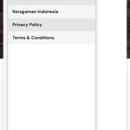
Keragaman Indonesia
Privacy Policy
Terms & Conditions