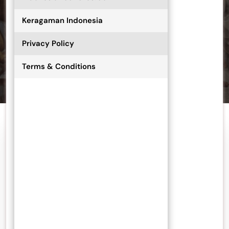
Keragaman Indonesia
Privacy Policy
Terms & Conditions