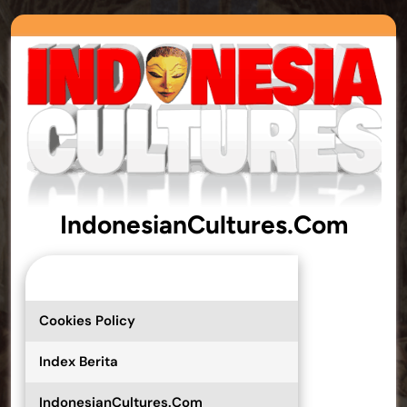
Kategori:
IndonesianCultures.Com
Rempah
Cookies Policy
Index Berita
IndonesianCultures.Com
>>
Rempah
IndonesianCultures.Com