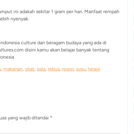
mput ini adakah sekitar 1 gram per hari. Manfaat rempah
lebih nyenyak.
, indonesia culture dan beragam budaya yang ada di
ultures.com disini kamu akan belajar banyak tentang
donesia
u
,
makanan
,
obat
,
pala
,
rebus
,
resep
,
susu
,
terapi
uas yang wajib ditandai
*