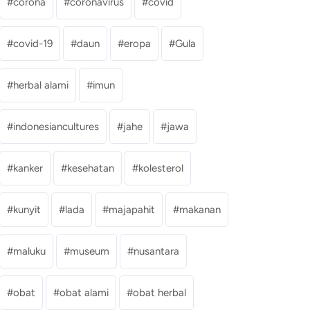
corona
coronavirus
covid
covid-19
daun
eropa
Gula
herbal alami
imun
indonesiancultures
jahe
jawa
kanker
kesehatan
kolesterol
kunyit
lada
majapahit
makanan
maluku
museum
nusantara
obat
obat alami
obat herbal