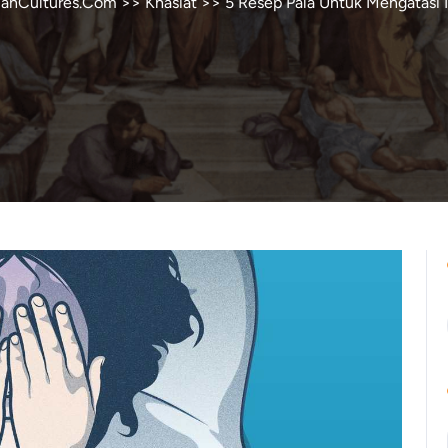
ianCultures.Com
>>
Khasiat
>> 5 Resep Pala Untuk Mengatasi 