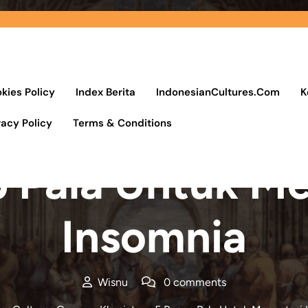
kies Policy
Index Berita
IndonesianCultures.Com
K
vacy Policy
Terms & Conditions
Posted On 28 Juli 2021
 Pala Untuk Me
Insomnia
Wisnu
0 comments