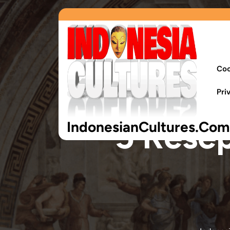
Coo
Pri
5 Resep
IndonesianCultures.Com