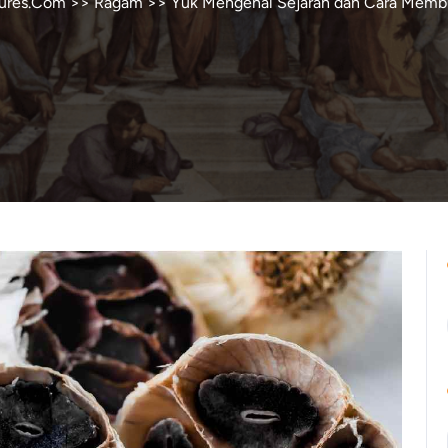
tures.Com
>>
Ragam
>> Yuk Mengenal Sejarah dan Cara Membu