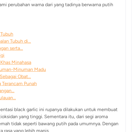
lami perubahan warna dari yang tadinya berwarna putih
 Tubuh
alan Tubuh di…
ngan serta…
gi
 Khas Minahasa
inuman-Minuman Madu
Sebagai Obat…
g Terancam Punah
uangan…
pulauan…
ntasi black garlic ini rupanya dilakukan untuk membuat
oksidan yang tinggi. Sementara itu, dari segi aroma
g lemah tidak seperti bawang putih pada umumnya. Dengan
ta rasa yang lebih manis.