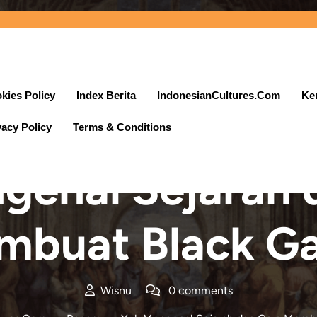
kies Policy
Index Berita
IndonesianCultures.Com
Ke
vacy Policy
Terms & Conditions
Posted On 25 Juli 2021
genal Sejarah 
buat Black Ga
Wisnu
0 comments