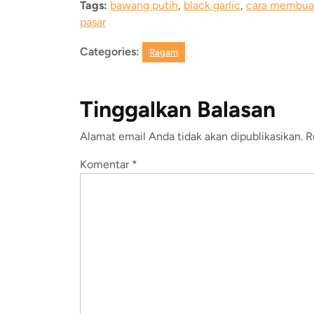
Tags:
bawang putih
,
black garlic
,
cara membua
pasar
Categories:
Ragam
Tinggalkan Balasan
Alamat email Anda tidak akan dipublikasikan.
R
Komentar
*