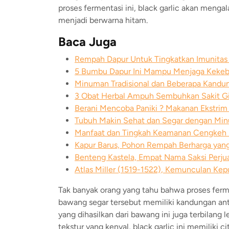
proses fermentasi ini, black garlic akan menga
menjadi berwarna hitam.
Baca Juga
Rempah Dapur Untuk Tingkatkan Imunitas
5 Bumbu Dapur Ini Mampu Menjaga Kekeb
Minuman Tradisional dan Beberapa Kandu
3 Obat Herbal Ampuh Sembuhkan Sakit Gi
Berani Mencoba Paniki ? Makanan Ekstrim
Tubuh Makin Sehat dan Segar dengan M
Manfaat dan Tingkah Keamanan Cengkeh 
Kapur Barus, Pohon Rempah Berharga yan
Benteng Kastela, Empat Nama Saksi Perj
Atlas Miller (1519-1522), Kemunculan Ke
Tak banyak orang yang tahu bahwa proses ferme
bawang segar tersebut memiliki kandungan anti
yang dihasilkan dari bawang ini juga terbilan
tekstur yang kenyal, black garlic ini memiliki ci