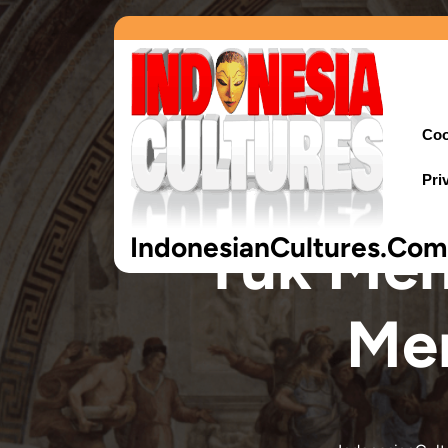
Coo
Pri
Yuk Men
IndonesianCultures.Com
Mem