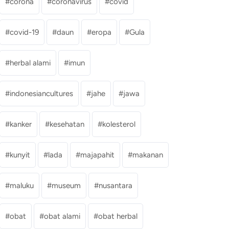
corona
coronavirus
covid
covid-19
daun
eropa
Gula
herbal alami
imun
indonesiancultures
jahe
jawa
kanker
kesehatan
kolesterol
kunyit
lada
majapahit
makanan
maluku
museum
nusantara
obat
obat alami
obat herbal