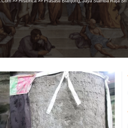
s.Com
>>
Historica
>> Prasasti Blanjong, Jaya Stamba Raja Sr