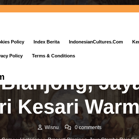
kies Policy
Index Berita
IndonesianCultures.Com
Ke
vacy Policy
Terms & Conditions
Posted On 24 April 2023
 Blanjong, Ja
m
Sri Kesari War
Wisnu
0 comments