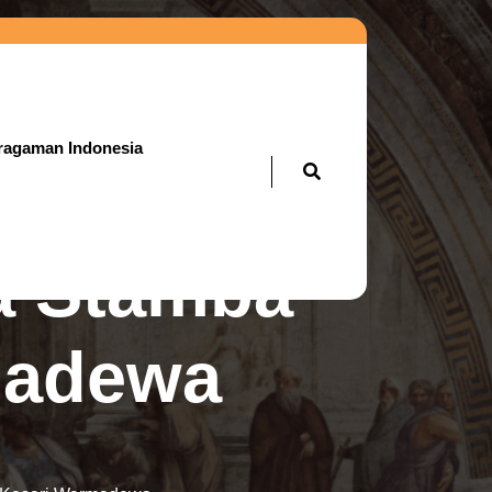
ragaman Indonesia
ya Stamba
madewa