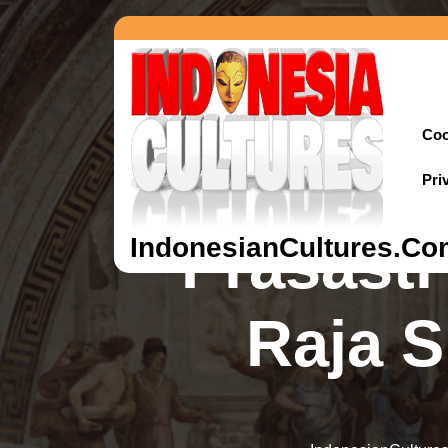
Coo
Pri
Prasasti
IndonesianCultures.Co
Raja 