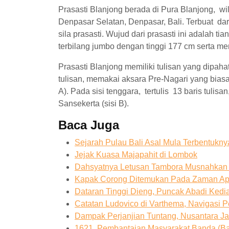
Prasasti Blanjong berada di Pura Blanjong, w
Denpasar Selatan, Denpasar, Bali. Terbuat d
sila prasasti. Wujud dari prasasti ini adalah ti
terbilang jumbo dengan tinggi 177 cm serta mem
Prasasti Blanjong memiliki tulisan yang dipahat 
tulisan, memakai aksara Pre-Nagari yang biasa 
A). Pada sisi tenggara, tertulis 13 baris tul
Sansekerta (sisi B).
Baca Juga
Sejarah Pulau Bali Asal Mula Terbentukn
Jejak Kuasa Majapahit di Lombok
Dahsyatnya Letusan Tambora Musnahkan 
Kapak Corong Ditemukan Pada Zaman Apa
Dataran Tinggi Dieng, Puncak Abadi Ked
Catatan Ludovico di Varthema, Navigasi 
Dampak Perjanjian Tuntang, Nusantara J
1621, Pembantaian Masyarakat Banda (Ba