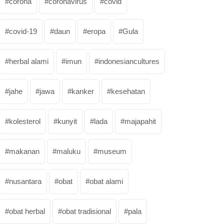
corona
coronavirus
covid
covid-19
daun
eropa
Gula
herbal alami
imun
indonesiancultures
jahe
jawa
kanker
kesehatan
kolesterol
kunyit
lada
majapahit
makanan
maluku
museum
nusantara
obat
obat alami
obat herbal
obat tradisional
pala