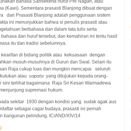
gunakan bahasa Sansekerta huruf Pre Nagari, atau
a (Kawi). Sementara prasasti Blanjong dibuat dengan
ya dari Prasasti Blanjong adalah penggunaan sistem
akta ini menunjukkan bahwa si penulis prasasti atau
etahuan berbahasa dan dalam tata tulis serta
 bahasa dan huruf tersebut, dan kemahiran ini tentu hasil
masa itu dan tradisi sebelumnya.
kearifan di bidang politik atau kekuasaan dengan
ahkan musuh-musuhnya di Gurun dan Swal. Selain itu
asaan Raja cukup luas dan mungkin mencapai seluruh
sapata
g kutukan atau
yang ditujukan kepada orang-
ari sini terlihat bagaimana Raja Sri Kesari Warmadewa
 menjunjung supremasi hukum.
 pada sekitar 1930 dengan kondisi yang sudak agak aus
rdaftar sebagai cagar budaya, prasasti ini pernah
tkan bangunan pelindung. IC/AND/XIV/14
g