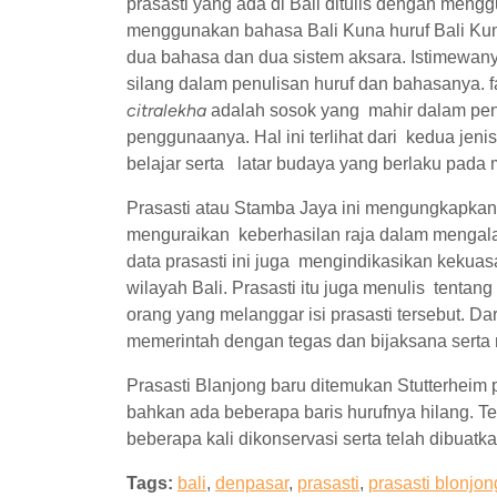
prasasti yang ada di Bali ditulis dengan meng
menggunakan bahasa Bali Kuna huruf Bali Kun
dua bahasa dan dua sistem aksara. Istimewan
silang dalam penulisan huruf dan bahasanya. f
citralekha
adalah sosok yang mahir dalam peng
penggunaanya. Hal ini terlihat dari kedua jenis
belajar serta latar budaya yang berlaku pada 
Prasasti atau Stamba Jaya ini mengungkapkan 
menguraikan keberhasilan raja dalam mengal
data prasasti ini juga mengindikasikan keku
wilayah Bali. Prasasti itu juga menulis tentan
orang yang melanggar isi prasasti tersebut. D
memerintah dengan tegas dan bijaksana serta
Prasasti Blanjong baru ditemukan Stutterheim
bahkan ada beberapa baris hurufnya hilang. Te
beberapa kali dikonservasi serta telah dibua
Tags:
bali
,
denpasar
,
prasasti
,
prasasti blonjon